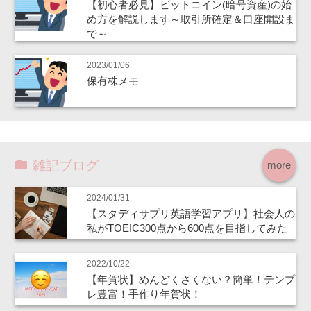
【初心者必見】ビットコイン(暗号資産)の始
め方を解説します～取引所確定＆口座開設ま
で～
2023/01/06
保有株メモ
雑記ブログ
more
2024/01/31
【スタディサプリ英語学習アプリ】社会人の
私がTOEIC300点から600点を目指してみた
2022/10/22
【年賀状】めんどくさくない？簡単！テンプ
レ豊富！手作り年賀状！