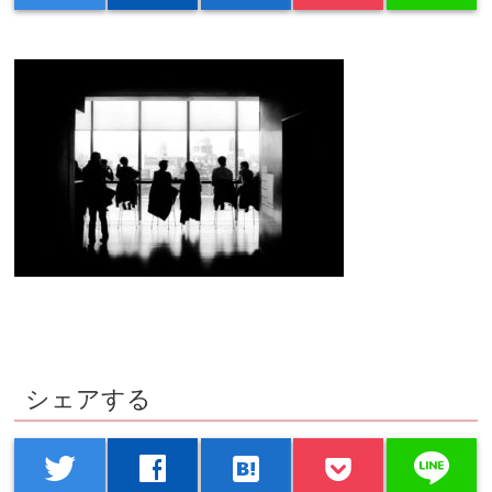
シェアする
line
twitter
facebook
hatenabookmark