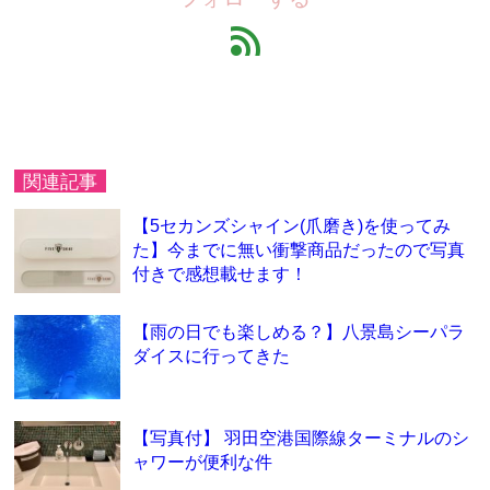
feed
関連記事
【5セカンズシャイン(爪磨き)を使ってみ
た】今までに無い衝撃商品だったので写真
付きで感想載せます！
【雨の日でも楽しめる？】八景島シーパラ
ダイスに行ってきた
【写真付】 羽田空港国際線ターミナルのシ
ャワーが便利な件