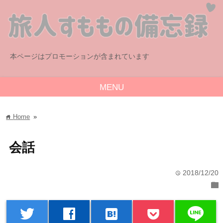
本ページはプロモーションが含まれています
MENU
Home
»
home
会話
2018/12/20
time
folder
line
twitter
facebook
hatenabookmark