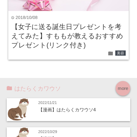
2018/10/08
time
【女子に送る誕生日プレゼントを考
えてみた】すももが教えるおすすめ
プレゼント(リンク付き)
folder
美容
はたらくカワウソ
more
2022/11/21
【漫画】はたらくカワウソ4
2022/10/29