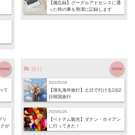
【備忘録】グーグルアドセンスに通
った時の事を簡潔に記録します
旅行
more
more
2021/01/18
調べて
【弾丸海外旅行】土日で行ける1泊2
日韓国旅行
2020/01/25
イプリ
【ベトナム観光】ダナン・ホイアン
ークが
に行ってきた！