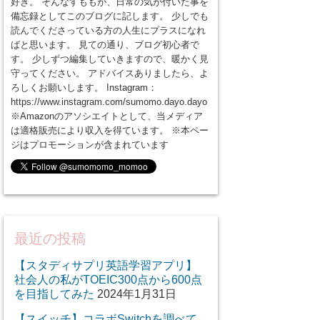
好き。 そんなすももが、日常の気が付いた事を
備忘録としてこのブログに記します。 少しでも
読んでくださっている方の人生にプラスになれ
ばと思います。 見ての通り、ブログ初心者で
す。 少しずつ編集していきますので、暖かく見
守ってください。 アドバイスありましたら、よ
ろしくお願いします。 Instagram：
https://www.instagram.com/sumomo.dayo.dayo
※Amazonのアソシエイトとして、当メディア
は適格販売により収入を得ています。 ※本ペー
ジはプロモーションが含まれています
最近の投稿
【スタディサプリ英語学習アプリ】
社会人の私がTOEIC300点から600点
を目指してみた
2024年1月31日
【スイッチ】コラボSwitchを調べて