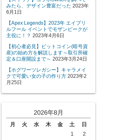
みたら、デザイン豊富だった
2023年
6月1日
【Apex Legends】2023年 エイプリ
ルフール イベントでモザンビークが
主役に！？
2023年4月6日
【初心者必見】ビットコイン(暗号資
産)の始め方を解説します～取引所確
定＆口座開設まで～
2023年3月24日
【ホグワーツレガシー】キャラメイ
クで可愛い女の子の作り方
2023年2
月25日
2026年8月
月
火
水
木
金
土
日
1
2