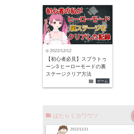
2022/12/12
time
【初心者必見】スプラトゥ
ーン3 ヒーローモードの裏
ステージクリア方法
folder
ゲーム
はたらくカワウソ
2022/11/21