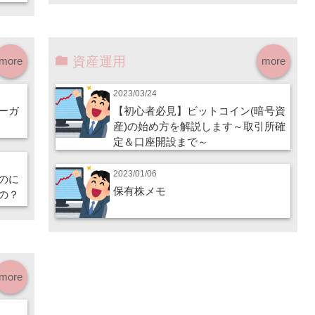
資産運用
more
more
2023/03/24
ーガ
【初心者必見】ビットコイン(暗号資
産)の始め方を解説します～取引所確
定＆口座開設まで～
2023/01/06
のに
保有株メモ
の？
more