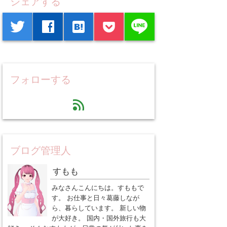
シェアする
line
twitter
facebook
hatenabookmark
フォローする
feed
ブログ管理人
すもも
みなさんこんにちは。すももで
す。 お仕事と日々葛藤しなが
ら、暮らしています。 新しい物
が大好き。 国内・国外旅行も大