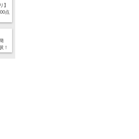
リ】
00点
簡
状！