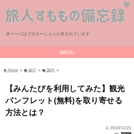
本ページはプロモーションが含まれています
MENU
Home
»
旅行
»
国内
»
home
folder
folder
【みんたびを利用してみた】観光
パンフレット(無料)を取り寄せる
方法とは？
2018/11/21
time