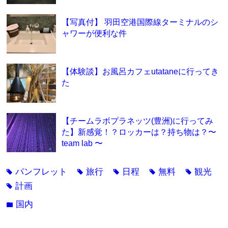
【写真付】 羽田空港国際線ターミナルのシ
ャワーが便利な件
【体験談】お風呂カフェutataneに行ってき
た
【チームラボプラネッツ(豊洲)に行ってみ
た】新感覚！？ロッカーは？持ち物は？〜
team lab 〜
パンフレット
旅行
日程
無料
観光
tag
tag
tag
tag
tag
計画
tag
国内
folder