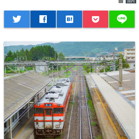
folder
国内
line
twitter
facebook
hatenabookmark