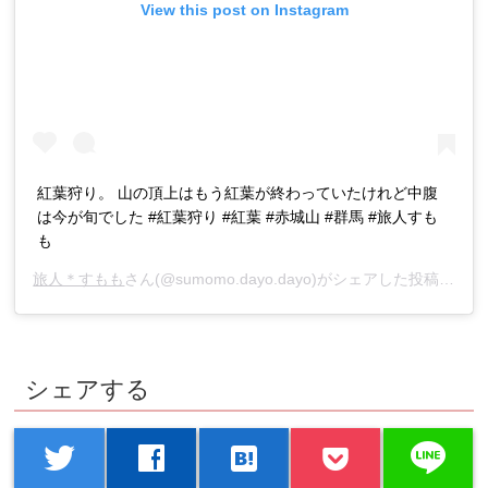
View this post on Instagram
紅葉狩り。 山の頂上はもう紅葉が終わっていたけれど中腹
は今が旬でした #紅葉狩り #紅葉 #赤城山 #群馬 #旅人すも
も
旅人＊すもも
さん(@sumomo.dayo.dayo)がシェアした投稿 -
201
シェアする
line
twitter
facebook
hatenabookmark