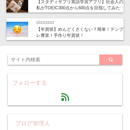
【スタディサプリ英語学習アプリ】社会人の
私がTOEIC300点から600点を目指してみた
2022/10/22
【年賀状】めんどくさくない？簡単！テンプ
レ豊富！手作り年賀状！
フォローする
feed
ブログ管理人