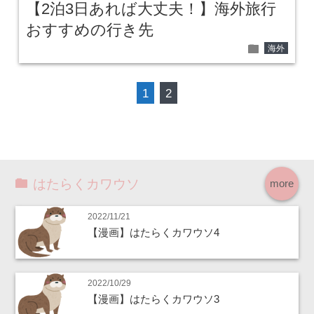
【2泊3日あれば大丈夫！】海外旅行
おすすめの行き先
folder
海外
1
2
はたらくカワウソ
more
2022/11/21
【漫画】はたらくカワウソ4
2022/10/29
【漫画】はたらくカワウソ3