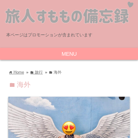
本ページはプロモーションが含まれています
MENU
Home
»
旅行
»
海外
home
folder
folder
海外
folder