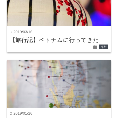
2019/03/16
time
【旅行記】ベトナムに行ってきた
folder
海外
2019/01/26
time