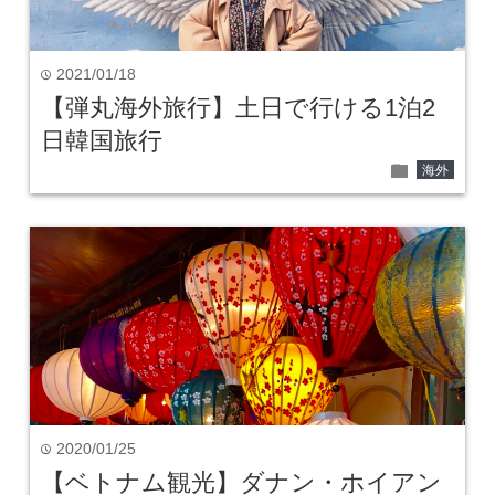
2021/01/18
time
【弾丸海外旅行】土日で行ける1泊2
日韓国旅行
folder
海外
2020/01/25
time
【ベトナム観光】ダナン・ホイアン