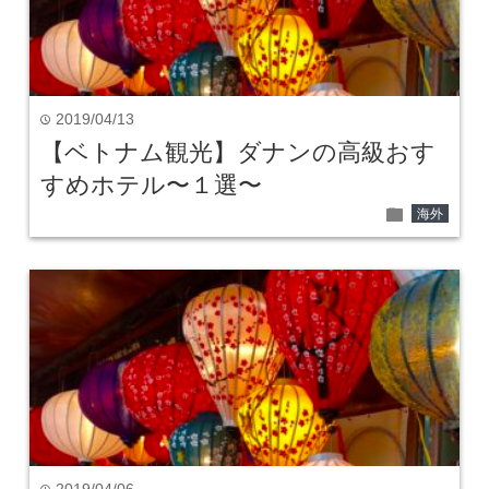
2019/04/13
time
【ベトナム観光】ダナンの高級おす
すめホテル〜１選〜
folder
海外