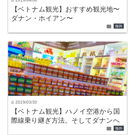
2019/04/06
time
【ベトナム観光】おすすめ観光地〜
ダナン・ホイアン〜
folder
海外
2019/03/30
time
【ベトナム観光】ハノイ空港から国
際線乗り継ぎ方法。そしてダナンへ
folder
海外