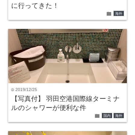
に行ってきた！
folder
海外
2019/12/25
time
【写真付】 羽田空港国際線ターミナ
ルのシャワーが便利な件
folder
国内
海外