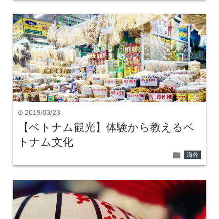
2019/03/23
time
【ベトナム観光】体験から教えるベ
トナム文化
folder
海外