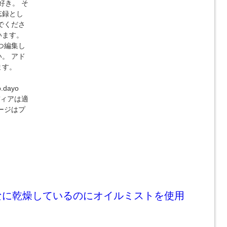
好き。 そ
忘録とし
でくださ
います。
つ編集し
。 アド
ます。
o.dayo
ディアは適
ージはプ
なに乾燥しているのにオイルミストを使用
？