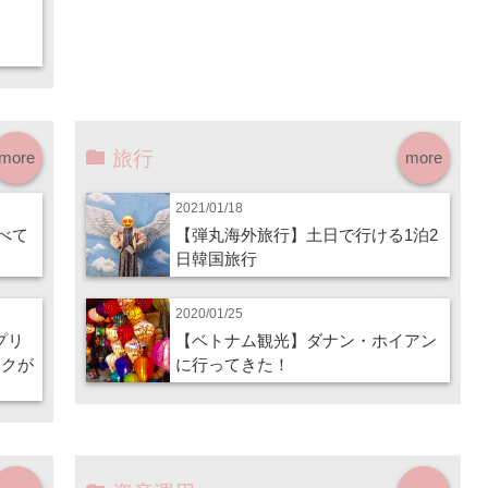
旅行
more
more
2021/01/18
調べて
【弾丸海外旅行】土日で行ける1泊2
日韓国旅行
2020/01/25
イプリ
【ベトナム観光】ダナン・ホイアン
ークが
に行ってきた！