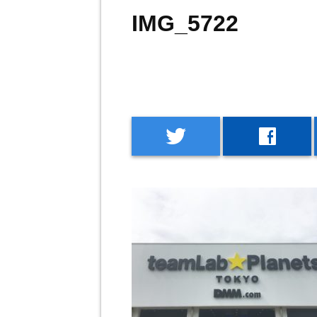
IMG_5722
twitter
facebook