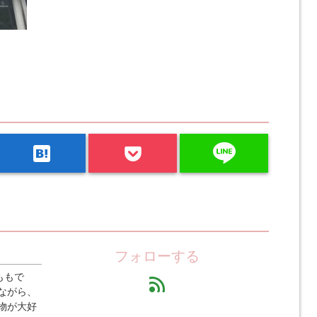
line
hatenabookmark
フォローする
ももで
feed
ながら、
物が大好