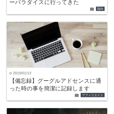
ーパラダイスに行ってきた
folder
国内
2019/01/13
time
【備忘録】グーグルアドセンスに通
った時の事を簡潔に記録します
folder
アフィリエイト