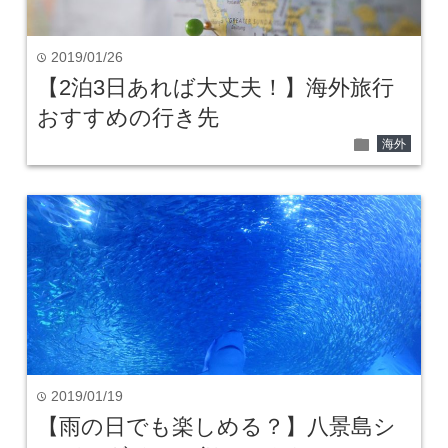
2019/01/26
time
【2泊3日あれば大丈夫！】海外旅行
おすすめの行き先
folder
海外
2019/01/19
time
【雨の日でも楽しめる？】八景島シ