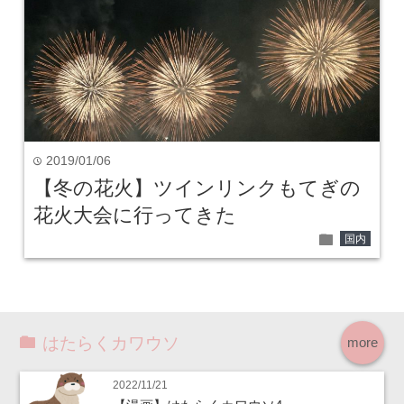
2019/01/06
time
【冬の花火】ツインリンクもてぎの
花火大会に行ってきた
folder
国内
はたらくカワウソ
more
2022/11/21