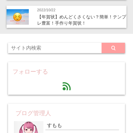
2022/10/22
【年賀状】めんどくさくない？簡単！テンプ
レ豊富！手作り年賀状！
フォローする
feed
ブログ管理人
すもも