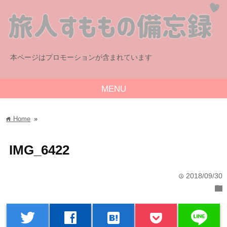
本ページはプロモーションが含まれています
MENU
Home
»
home
IMG_6422
2018/09/30
time
folder
line
twitter
facebook
hatenabookmark