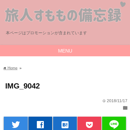
本ページはプロモーションが含まれています
MENU
Home
»
home
IMG_9042
2018/11/17
time
folder
line
twitter
facebook
hatenabookmark