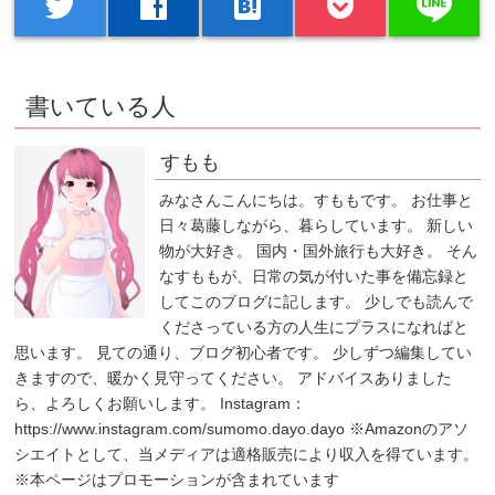
line
twitter
facebook
hatenabookmark
書いている人
すもも
みなさんこんにちは。すももです。 お仕事と
日々葛藤しながら、暮らしています。 新しい
物が大好き。 国内・国外旅行も大好き。 そん
なすももが、日常の気が付いた事を備忘録と
してこのブログに記します。 少しでも読んで
くださっている方の人生にプラスになればと
思います。 見ての通り、ブログ初心者です。 少しずつ編集してい
きますので、暖かく見守ってください。 アドバイスありました
ら、よろしくお願いします。 Instagram：
https://www.instagram.com/sumomo.dayo.dayo ※Amazonのアソ
シエイトとして、当メディアは適格販売により収入を得ています。
※本ページはプロモーションが含まれています