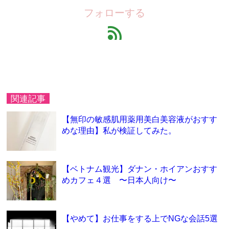
フォローする
feed
関連記事
【無印の敏感肌用薬用美白美容液がおすす
めな理由】私が検証してみた。
【ベトナム観光】ダナン・ホイアンおすす
めカフェ４選 〜日本人向け〜
【やめて】お仕事をする上でNGな会話5選