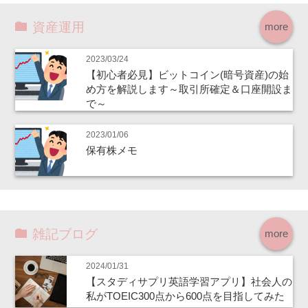
資産運用
more
2023/03/24
【初心者必見】ビットコイン(暗号資産)の始
め方を解説します～取引所確定＆口座開設ま
で～
2023/01/06
保有株メモ
雑記ブログ
more
2024/01/31
【スタディサプリ英語学習アプリ】社会人の
私がTOEIC300点から600点を目指してみた