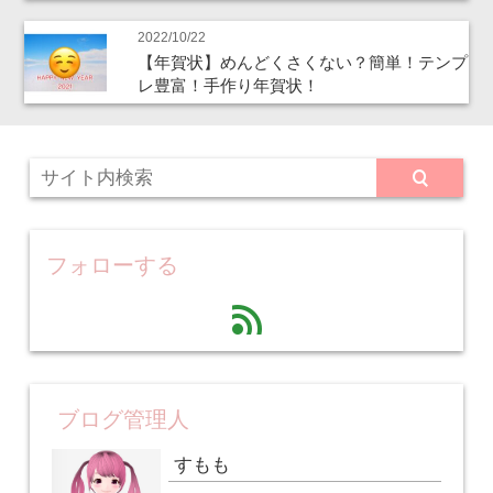
2022/10/22
【年賀状】めんどくさくない？簡単！テンプ
レ豊富！手作り年賀状！
フォローする
feed
ブログ管理人
すもも