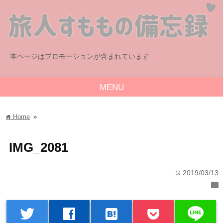
本ページはプロモーションが含まれています
MENU
Home
»
home
IMG_2081
2019/03/13
time
folder
line
twitter
facebook
hatenabookmark