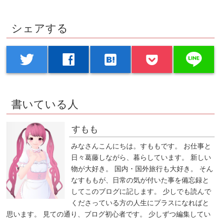
シェアする
line
twitter
facebook
hatenabookmark
書いている人
すもも
みなさんこんにちは。すももです。 お仕事と
日々葛藤しながら、暮らしています。 新しい
物が大好き。 国内・国外旅行も大好き。 そん
なすももが、日常の気が付いた事を備忘録と
してこのブログに記します。 少しでも読んで
くださっている方の人生にプラスになればと
思います。 見ての通り、ブログ初心者です。 少しずつ編集してい