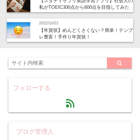
【スタディサプリ英語学習アプリ】社会人の
私がTOEIC300点から600点を目指してみた
2022/10/22
【年賀状】めんどくさくない？簡単！テンプ
レ豊富！手作り年賀状！
フォローする
feed
ブログ管理人