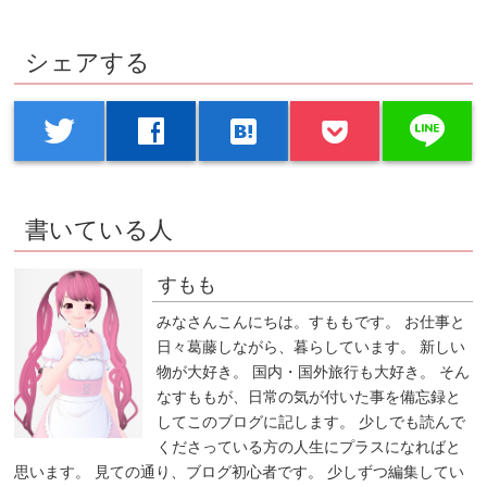
シェアする
line
twitter
facebook
hatenabookmark
書いている人
すもも
みなさんこんにちは。すももです。 お仕事と
日々葛藤しながら、暮らしています。 新しい
物が大好き。 国内・国外旅行も大好き。 そん
なすももが、日常の気が付いた事を備忘録と
してこのブログに記します。 少しでも読んで
くださっている方の人生にプラスになればと
思います。 見ての通り、ブログ初心者です。 少しずつ編集してい