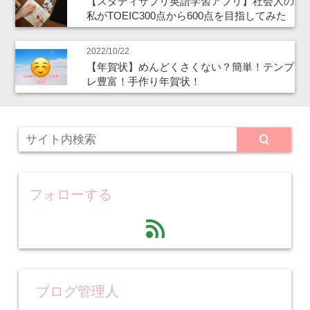
【スタディサプリ英語学習アプリ】社会人の
私がTOEIC300点から600点を目指してみた
2022/10/22
【年賀状】めんどくさくない？簡単！テンプ
レ豊富！手作り年賀状！
フォローする
feed
ブログ管理人