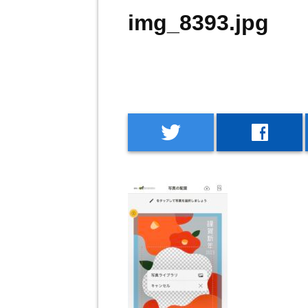
img_8393.jpg
twitter
facebook