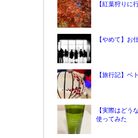
【紅葉狩りに
【やめて】お仕
【旅行記】ベ
【実際はどう
使ってみた