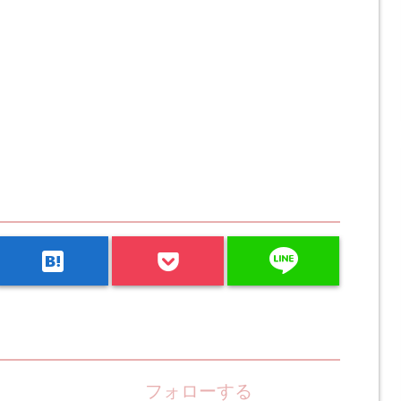
line
hatenabookmark
フォローする