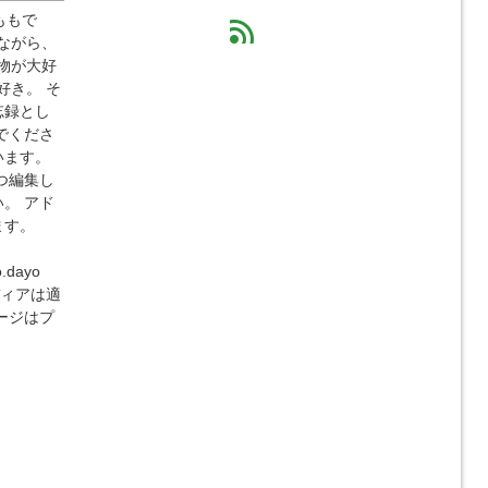
ももで
feed
ながら、
物が大好
好き。 そ
忘録とし
でくださ
います。
つ編集し
。 アド
ます。
o.dayo
ディアは適
ージはプ