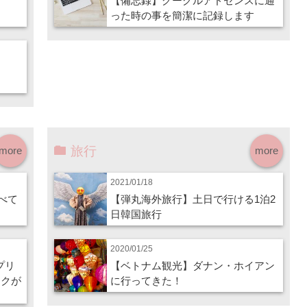
【備忘録】グーグルアドセンスに通
った時の事を簡潔に記録します
旅行
more
more
2021/01/18
調べて
【弾丸海外旅行】土日で行ける1泊2
日韓国旅行
2020/01/25
イプリ
【ベトナム観光】ダナン・ホイアン
ークが
に行ってきた！