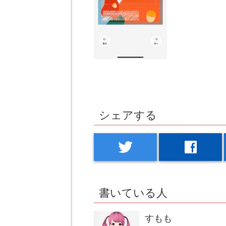
シェアする
twitter
facebook
書いている人
すもも