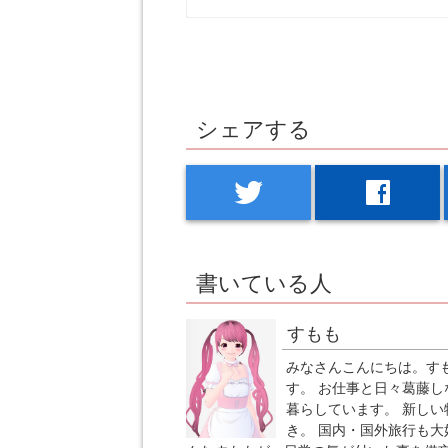
シェアする
twitter
facebook
書いている人
すもも
みなさんこんにちは。す
す。 お仕事と日々葛藤し
暮らしています。 新しい
き。 国内・国外旅行も大