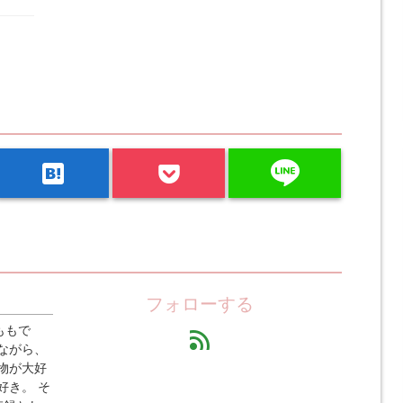
line
hatenabookmark
フォローする
ももで
feed
ながら、
物が大好
好き。 そ