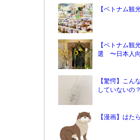
【ベトナム観
【ベトナム観
選 〜日本人
【驚愕】こん
していないの
【漫画】はたら