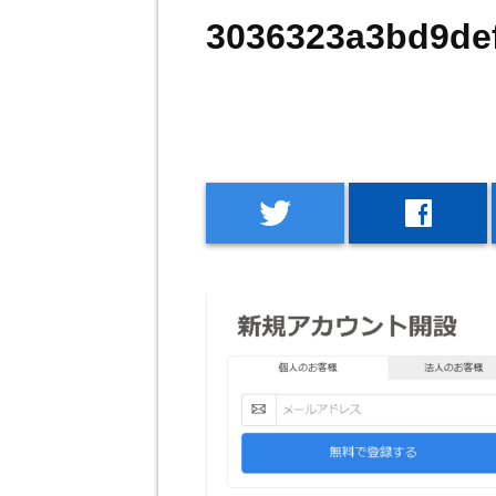
3036323a3bd9de
twitter
facebook