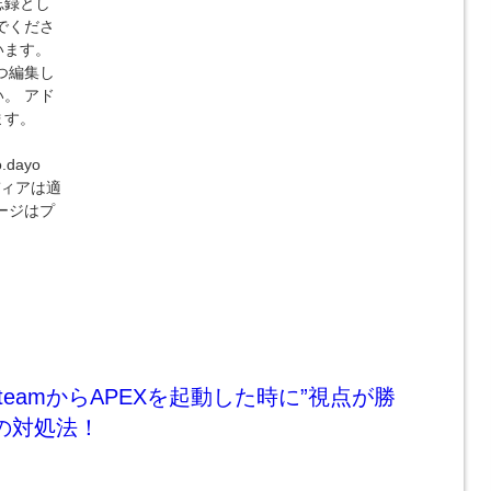
忘録とし
でくださ
います。
つ編集し
。 アド
ます。
o.dayo
ディアは適
ージはプ
teamからAPEXを起動した時に”視点が勝
の対処法！