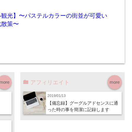
ル観光】〜パステルカラーの街並が可愛い
化散策〜
アフィリエイト
more
more
2019/01/13
【備忘録】グーグルアドセンスに通
った時の事を簡潔に記録します