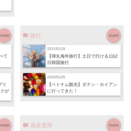
旅行
more
more
2021/01/18
調べて
【弾丸海外旅行】土日で行ける1泊2
日韓国旅行
2020/01/25
イプリ
【ベトナム観光】ダナン・ホイアン
ークが
に行ってきた！
資産運用
more
more